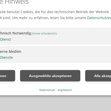
e Hinweis
ite benutzt Cookies, die für den technischen Betrieb der Website
ch sind.
Um mehr zu erfahren, lesen Sie bitte unsere
Datenschutze
r Räumlichkeiten für Trauungen.
chnisch Notwendig
(immer erforderlich)
40 Hochzeiten im Jahr.
Dienst
ürgermeister,
terne Medien
Dienste
hnen
Ausgewählte akzeptieren
Alle akzep
Nächster 
Datenschutz
Impressum