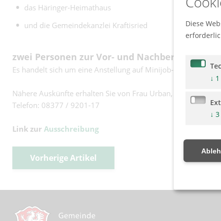
Cooki
das Häringer-Heimathaus
Diese Webs
und die Gemeindekanzlei Kraftisried
erforderli
zwei Personen zur Vor- und Nachbereitung de
Te
Es handelt sich um eine Anstellung auf Minijob-Basis für ca. 
↓
1
Nähere Auskünfte erhalten Sie von Frau Urban, Vorzimmer B
Ex
Telefon: 08377 / 9201-17
↓
3
Link zur
Ausschreibung
Able
Vorherige Artikel