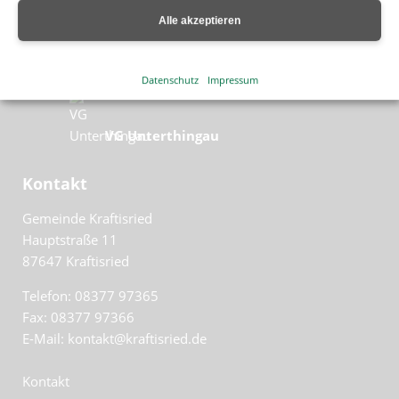
Markt Unterthingau
Alle akzeptieren
Görisried
Datenschutz
Impressum
VG Unterthingau
Kontakt
Gemeinde Kraftisried
Hauptstraße 11
87647
Kraftisried
Telefon: 08377 97365
Fax: 08377 97366
E-Mail: kontakt@kraftisried.de
Kontakt