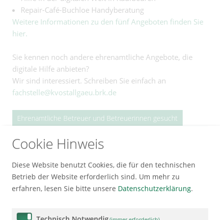
Repair-Café-Buchloe Handyberatung
Weitere Informationen zu den fünf Angeboten finden Sie
hier.
Sie kennen noch andere ehrenamtliche Angebote, die
digitale Hilfe anbieten?
Wir sind interessiert. Schreiben Sie einfach an
fachstelle@kvostallgaeu.brk.de
Ehrenamtliche Betreuer und Betreuerinnen gesucht
Cookie Hinweis
Die Betreuungsstelle des Landkreises Ostallgäu sucht
laufend: ehrenamtliche rechtliche Betreuerinnen und
Diese Website benutzt Cookies, die für den technischen
Betreuer.
Betrieb der Website erforderlich sind.
Um mehr zu
erfahren, lesen Sie bitte unsere
Datenschutzerklärung
.
Sie sind auf der Suche nach einem sinnstiftenden,
verantwortungsvollen und vielseitigen Ehrenamt?
Technisch Notwendig
Sie möchten Hilfsbedürftige bei der Regelung ihrer
(immer erforderlich)