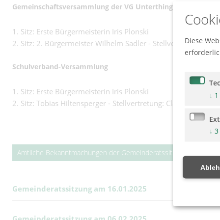
Gemeinschaftsversammlung der VG Unterthingau
Cooki
1. Sitz: Erste Bürgermeisterin Iris Plonski
Diese Webs
2. Sitz: 2. Bürgermeister Wilhelm Sadler - Stellvertretung: Ge
erforderli
Schulverband-Versammlung
Te
1. Sitz: Erste Bürgermeisterin Iris Plonski
↓
1
2. Sitz: Tobias Hiltensperger - Stellvertretung: Claudia Hippold
Ex
↓
3
Amtliche Bekanntmachungen der Gemeinderatssitzungen 2025
Able
Gemeinderatssitzung am 16.01.2025
Gemeinderatssitzung am 06.02.2025