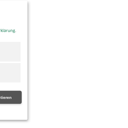
rklärung
.
tieren