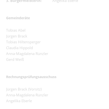
3. Bürgermeisterin:
Angelika Eberle
Gemeinderäte
Tobias Abel
Jürgen Brack
Tobias Hiltensperger
Claudia Hippold
Anna-Magdalena Rünzler
Gerd Weiß
Rechnungsprüfungsausschuss
Jürgen Brack (Vorsitz)
Anna-Magdalena Rünzler
Angelika Eberle