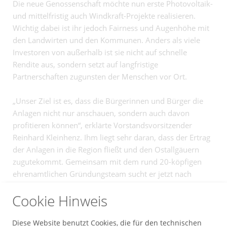
Die neue Genossenschaft möchte nun erste Photovoltaik-
und mittelfristig auch Windkraft-Projekte realisieren.
Wichtig dabei ist ihr jedoch Fairness und Augenhöhe mit
den Landwirten und den Kommunen. Anders als viele
Investoren von außerhalb ist sie nicht auf schnelle
Rendite aus, sondern setzt auf langfristige
Partnerschaften zugunsten der Menschen vor Ort.
„Unser Ziel ist es, dass die Bürgerinnen und Bürger die
Anlagen nicht nur anschauen, sondern auch davon
profitieren können“, erklärte Vorstandsvorsitzender
Reinhard Kleinhenz. Ihm liegt sehr daran, dass der Ertrag
der Anlagen in die Region fließt und den Ostallgäuern
zugutekommt. Gemeinsam mit dem rund 20-köpfigen
ehrenamtlichen Gründungsteam sucht er jetzt nach
geeigneten Flächen für Photovoltaik- und
Cookie Hinweis
Windkraftprojekte. Doch nicht nur Flächen, sondern auch
weitere Engagierte sind herzlich willkommen. Gesucht
werden aber nicht nur Fachleute, sondern auch Personen,
Diese Website benutzt Cookies, die für den technischen